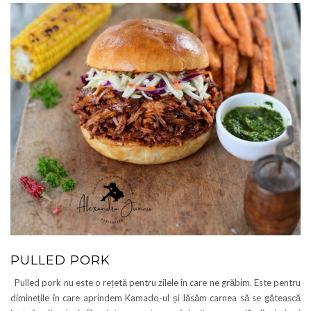
PULLED PORK
Pulled pork nu este o rețetă pentru zilele în care ne grăbim. Este pentru
diminețile în care aprindem Kamado-ul și lăsăm carnea să se gătească