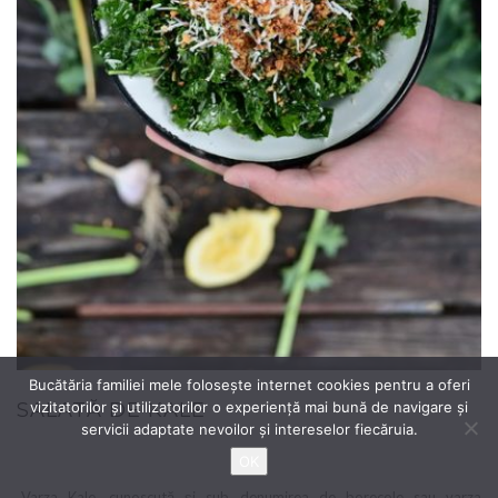
Bucătăria familiei mele folosește internet cookies pentru a oferi
vizitatorilor și utilizatorilor o experiență mai bună de navigare și
SALATĂ DE KALE
servicii adaptate nevoilor și intereselor fiecăruia.
OK
„Varza Kale, cunoscută și sub denumirea de borecole sau varza