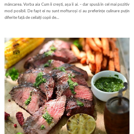
mâncarea. Vorba aia Cum îi crești, așa îi ai. – dar spusă în cel mai pozitiv
mod posibil. De fapt ei nu sunt mofturoși ci au preferințe culinare puțin
diferite față de ceilalți copii de…