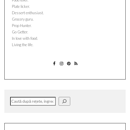
Food lover.
Plate licker.
Dessert enthusiast.
Grocery guru.
Prop Hunter.
Go Getter.
In love with food.
Living the life.
FACEBOOK
INSTAGRAM
PINTEREST
ABONATI-
VA
Caută